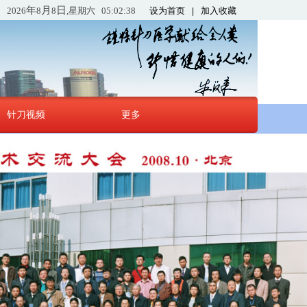
年
月
日
2026
8
8
,星期六
05:02:39
设为首页
加入收藏
|
针刀视频
更多