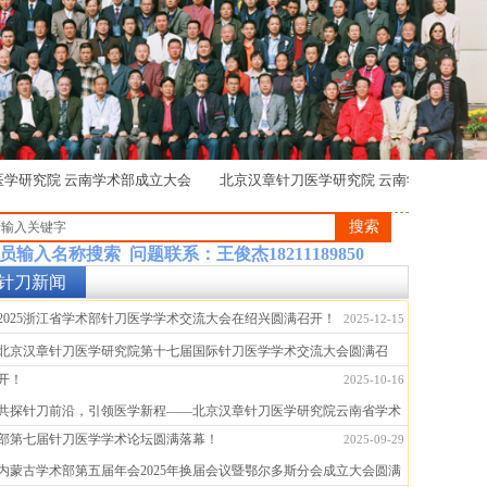
研究院 云南学术部成立大会
北京汉章针刀医学研究院 云南学术部成立大
搜索
员输入名称搜索 问题联系：王俊杰18211189850
针刀新闻
2025浙江省学术部针刀医学学术交流大会在绍兴圆满召开！
2025-12-15
[针刀新闻]
2025浙江省学术部针刀医学学术交流大会...
北京汉章针刀医学研究院第十七届国际针刀医学学术交流大会圆满召
[针刀新闻]
北京汉章针刀医学研究院第十七届国际针刀医...
开！
2025-10-16
共探针刀前沿，引领医学新程——北京汉章针刀医学研究院云南省学术
[针刀新闻]
共探针刀前沿，引领医学新程——北京汉章针...
部第七届针刀医学学术论坛圆满落幕！
2025-09-29
内蒙古学术部第五届年会2025年换届会议暨鄂尔多斯分会成立大会圆满
[针刀新闻]
内蒙古学术部第五届年会2025年换届会议...